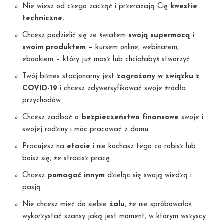
Nie wiesz od czego zacząć i przerażają Cię
kwestie
techniczne.
Chcesz podzielić się ze światem
swoją supermocą i
swoim produktem
– kursem online, webinarem,
ebookiem – który już masz lub chciałabyś stworzyć
Twój biznes stacjonarny jest
zagrożony w związku z
COVID-19
i chcesz zdywersyfikować swoje źródła
przychodów
Chcesz zadbać o
bezpieczeństwo finansowe
swoje i
swojej rodziny i móc pracować z domu
Pracujesz na
etacie
i nie kochasz tego co robisz lub
boisz się, że stracisz pracę
Chcesz
pomagać innym
dzieląc się swoją wiedzą i
pasją
Nie chcesz mieć do siebie
żalu
, że nie spróbowałaś
wykorzystać szansy jaką jest moment, w którym wszyscy