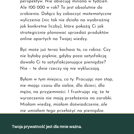
perspektyw. Nie obiecuję miliona w tydzień.
Ale 100 000 w rok? To jest absolutnie do
zrobienia. Dołącz by zobaczyć matematyczne
wyliczenia (nic tak nie działa na wyobraźnię
jak konkretne liczby), które pokażą Ci jak
strategicznie planować sprzedaż produktów
online opartych na Twojej wiedzy.
Być może już teraz kochasz to, co robisz. Czy
nie byłoby pięknie, gdyby poza satysfakcją
dawało Ci to satysfakcjonujące pieniądze?
Nie – te dwie rzeczy się nie wykluczają.
Byłam w tym miejscu, co ty. Pracując non stop,
nie mając czasu dla siebie, dla dzieci, dla
męża, na przyjemności. I frustrując się, że te
wyrzeczenia nie mają przełożenia na zarobki.
Miałam wiedzę, miałam doświadczenie, ale
nie umiałam tego przełożyć na pieniądze.
Do zobaczenia na webinarze – już nie mogę
Twoja prywatność jest dla mnie ważna.
się doczekać tego, jak zmieni się Twoja