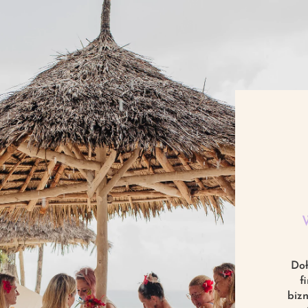
Doł
f
biz