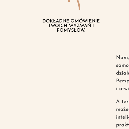
DOKŁADNE OMÓWIENIE
TWOICH WYZWAŃ I
POMYSŁÓW.
Nam, 
samod
dzia
Persp
i otw
A ter
może
intel
prakt