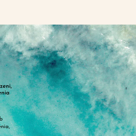
zeni,
enia
ób
nia,