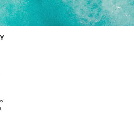
Y
ć
my
i