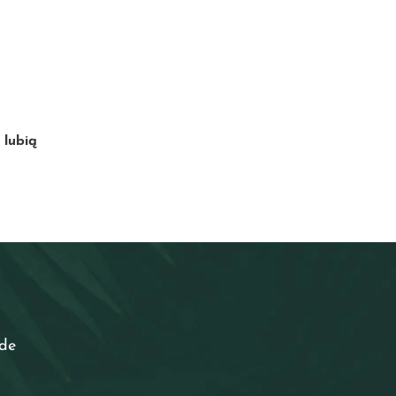
 lubią
ede