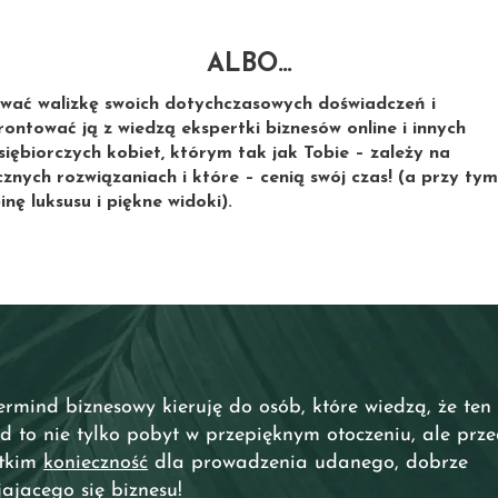
ALBO…
wać walizkę swoich dotychczasowych doświadczeń i
rontować ją z wiedzą ekspertki biznesów online i innych
siębiorczych kobiet, którym tak jak Tobie – zależy na
znych rozwiązaniach i które – cenią swój czas! (a przy tym
nę luksusu i piękne widoki).
rmind biznesowy kieruję do osób, które wiedzą, że ten
d to nie tylko pobyt w przepięknym otoczeniu, ale prz
stkim
konieczność
dla prowadzenia udanego, dobrze
jajacego się biznesu!