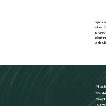
spako
skonf
przed
skutec
odrobi
Maste
wyjaz
wszy
rozwi