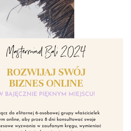
Mastermind Bali 2024
ROZWIJAJ SWÓJ
BIZNES ONLINE
W BAJĘCZNIE PIĘKNYM MIEJSCU!
ącz do elitarnej 6-osobowej grupy właścicielek
irm online, aby przez 8 dni konsultować swoje
nesowe wyzwania w zaufanym kręgu, wymieniać