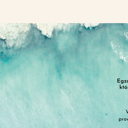
Egzo
któ
W
pro