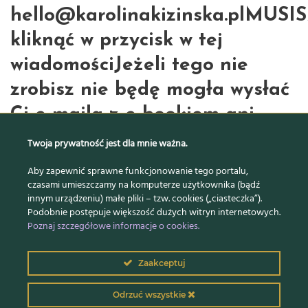
hello@karolinakizinska.plMUSI
kliknąć w przycisk w tej
wiadomościJeżeli tego nie
zrobisz nie będę mogła wysłać
Ci e-maila z e-bookiem ani
żadnych innych wiadomości i
Twoja prywatność jest dla mnie ważna.
ominie Cię cała masa wiedzy o
Aby zapewnić sprawne funkcjonowanie tego portalu,
czasami umieszczamy na komputerze użytkownika (bądź
biznesie online.Do
innym urządzeniu) małe pliki – tzw. cookies („ciasteczka”).
przeczytania wkrótce, Karolina
Podobnie postępuje większość dużych witryn internetowych.
Poznaj szczegółowe informacje o cookies.
Wszelkie Prawa Zastrzeżone –
Zaakceptuj
Superkobiety Onlajnu sp. z o.o.
Odrzuć wszystkie