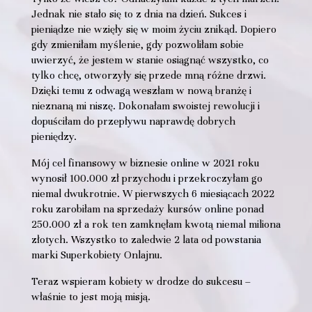
Jednak nie stało się to z dnia na dzień. Sukces i
pieniądze nie wzięły się w moim życiu znikąd. Dopiero
gdy zmieniłam myślenie, gdy pozwoliłam sobie
uwierzyć, że jestem w stanie osiągnąć wszystko, co
tylko chcę, otworzyły się przede mną różne drzwi.
Dzięki temu z odwagą weszłam w nową branżę i
nieznaną mi niszę. Dokonałam swoistej rewolucji i
dopuściłam do przepływu naprawdę dobrych
pieniędzy.
Mój cel finansowy w biznesie online w 2021 roku
wynosił 100.000 zł przychodu i przekroczyłam go
niemal dwukrotnie. W pierwszych 6 miesiącach 2022
roku zarobiłam na sprzedaży kursów online ponad
250.000 zł a rok ten zamknęłam kwotą niemal miliona
złotych. Wszystko to zaledwie 2 lata od powstania
marki Superkobiety Onlajnu.
Teraz wspieram kobiety w drodze do sukcesu –
właśnie to jest moją misją.