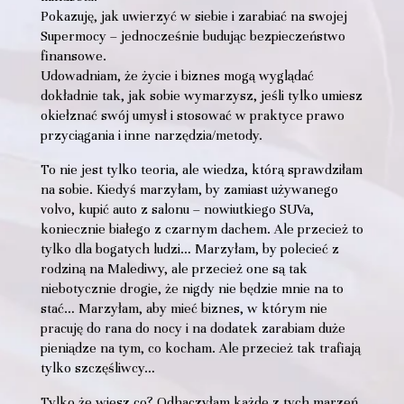
Pokazuję, jak uwierzyć w siebie i zarabiać na swojej
Supermocy – jednocześnie budując bezpieczeństwo
finansowe.
Udowadniam, że życie i biznes mogą wyglądać
dokładnie tak, jak sobie wymarzysz, jeśli tylko umiesz
okiełznać swój umysł i stosować w praktyce prawo
przyciągania i inne narzędzia/metody.
To nie jest tylko teoria, ale wiedza, którą sprawdziłam
na sobie. Kiedyś marzyłam, by zamiast używanego
volvo, kupić auto z salonu – nowiutkiego SUVa,
koniecznie białego z czarnym dachem. Ale przecież to
tylko dla bogatych ludzi… Marzyłam, by polecieć z
rodziną na Malediwy, ale przecież one są tak
niebotycznie drogie, że nigdy nie będzie mnie na to
stać… Marzyłam, aby mieć biznes, w którym nie
pracuję do rana do nocy i na dodatek zarabiam duże
pieniądze na tym, co kocham. Ale przecież tak trafiają
tylko szczęśliwcy…
Tylko że wiesz co? Odhaczyłam każde z tych marzeń.