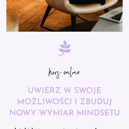
kurs online
UWIERZ W SWOJE
MOŻLIWOŚCI I ZBUDUJ
NOWY WYMIAR MINDSETU