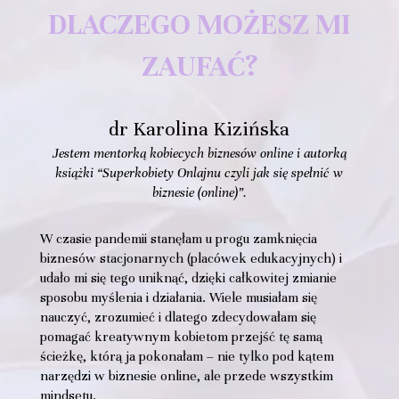
DLACZEGO MOŻESZ MI
ZAUFAĆ?
dr Karolina Kizińska
Jestem mentorką kobiecych biznesów online i autorką
książki “Superkobiety Onlajnu czyli jak się spełnić w
biznesie (online)”.
W czasie pandemii stanęłam u progu zamknięcia
biznesów stacjonarnych (placówek edukacyjnych) i
udało mi się tego uniknąć, dzięki całkowitej zmianie
sposobu myślenia i działania. Wiele musiałam się
nauczyć, zrozumieć i dlatego zdecydowałam się
pomagać kreatywnym kobietom przejść tę samą
ścieżkę, którą ja pokonałam – nie tylko pod kątem
narzędzi w biznesie online, ale przede wszystkim
mindsetu.