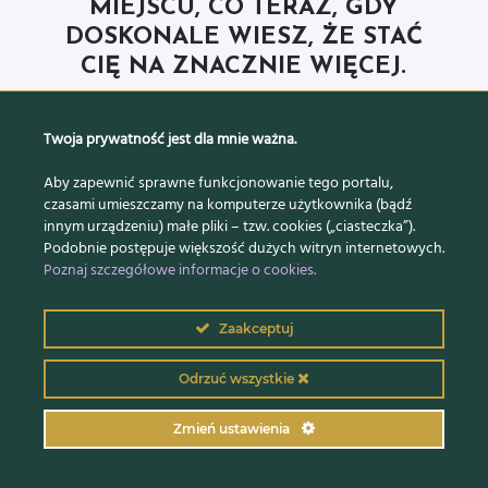
MIEJSCU, CO TERAZ, GDY
DOSKONALE WIESZ, ŻE STAĆ
CIĘ NA ZNACZNIE WIĘCEJ.
Twoja prywatność jest dla mnie ważna.
Aby zapewnić sprawne funkcjonowanie tego portalu,
czasami umieszczamy na komputerze użytkownika (bądź
innym urządzeniu) małe pliki – tzw. cookies („ciasteczka”).
Podobnie postępuje większość dużych witryn internetowych.
DOŁĄCZ TERAZ I ZBUDUJ
Poznaj szczegółowe informacje o cookies.
GROWTH MINDSET, ABY
OSIĄGNĄĆ SWOJE CELE
Zaakceptuj
BIZNESOWE, ŻYCIOWE I
FINANSOWE ORAZ
Odrzuć wszystkie
ZAMIENIĆ MARZENIA NA
SUKCESY.
Zmień ustawienia